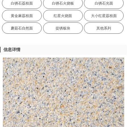
白锈石荔枝面
白锈石火烧板
白锈石光面
黄金麻荔枝面
红星火烧面
大小红星荔枝面
蘑菇石自然面
提锈板块
其他系列
信息详情