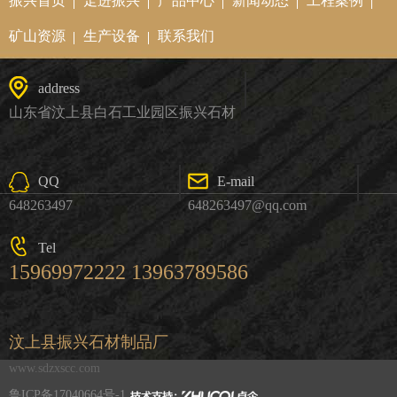
振兴首页
走进振兴
产品中心
新闻动态
工程案例
矿山资源
生产设备
联系我们
address
山东省汶上县白石工业园区振兴石材
QQ
E-mail
648263497
648263497@qq.com
Tel
15969972222 13963789586
汶上县振兴石材制品厂
www.sdzxscc.com
鲁ICP备17040664号-1