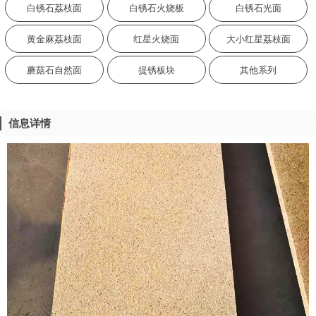
白锈石荔枝面
白锈石火烧板
白锈石光面
黄金麻荔枝面
红星火烧面
大小红星荔枝面
蘑菇石自然面
提锈板块
其他系列
信息详情