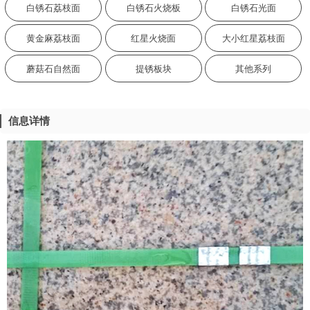
白锈石荔枝面
白锈石火烧板
白锈石光面
黄金麻荔枝面
红星火烧面
大小红星荔枝面
蘑菇石自然面
提锈板块
其他系列
信息详情