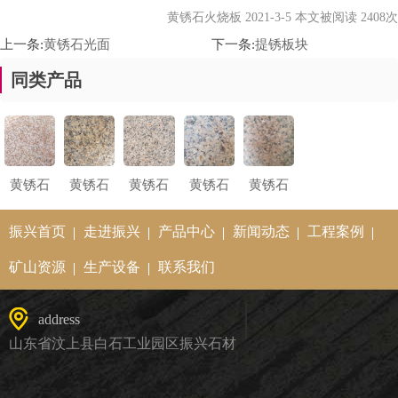
黄锈石火烧板 2021-3-5 本文被阅读 2408次
上一条:
黄锈石光面
下一条:
提锈板块
同类产品
黄锈石
黄锈石
黄锈石
黄锈石
黄锈石
火烧板
火烧板
火烧板
火烧板
火烧板
振兴首页
走进振兴
产品中心
新闻动态
工程案例
矿山资源
生产设备
联系我们
address
山东省汶上县白石工业园区振兴石材